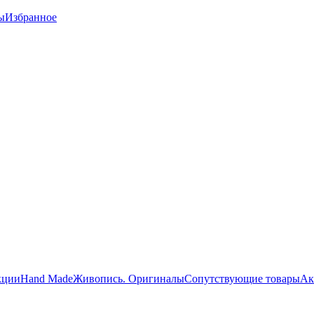
ы
Избранное
кции
Hand Made
Живопись. Оригиналы
Сопутствующие товары
Ак