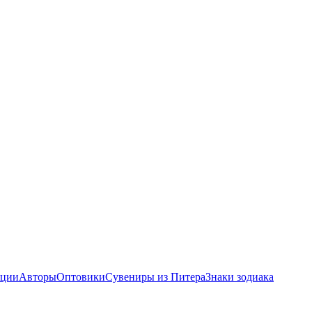
ции
Авторы
Оптовики
Сувениры из Питера
Знаки зодиака