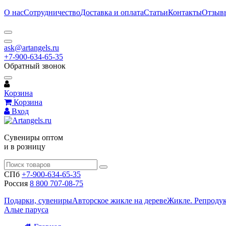
О нас
Сотрудничество
Доставка и оплата
Статьи
Контакты
Отзыв
ask@artangels.ru
+7-900-634-65-35
Обратный звонок
Корзина
Корзина
Вход
Сувениры оптом
и в розницу
СПб
+7-900-634-65-35
Россия
8 800 707-08-75
Подарки, сувениры
Авторское жикле на дереве
Жикле. Репроду
Алые паруса