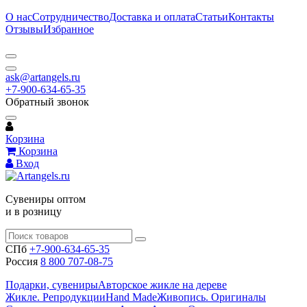
О нас
Сотрудничество
Доставка и оплата
Статьи
Контакты
Отзывы
Избранное
ask@artangels.ru
+7-900-634-65-35
Обратный звонок
Корзина
Корзина
Вход
Сувениры оптом
и в розницу
СПб
+7-900-634-65-35
Россия
8 800 707-08-75
Подарки, сувениры
Авторское жикле на дереве
Жикле. Репродукции
Hand Made
Живопись. Оригиналы