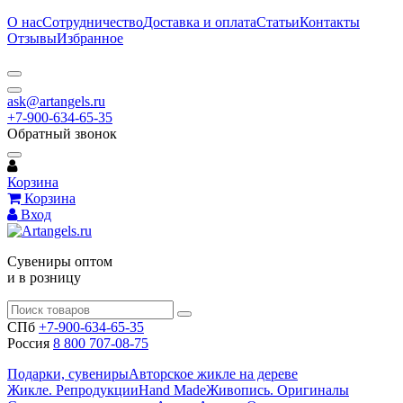
О нас
Сотрудничество
Доставка и оплата
Статьи
Контакты
Отзывы
Избранное
ask@artangels.ru
+7-900-634-65-35
Обратный звонок
Корзина
Корзина
Вход
Сувениры оптом
и в розницу
СПб
+7-900-634-65-35
Россия
8 800 707-08-75
Подарки, сувениры
Авторское жикле на дереве
Жикле. Репродукции
Hand Made
Живопись. Оригиналы