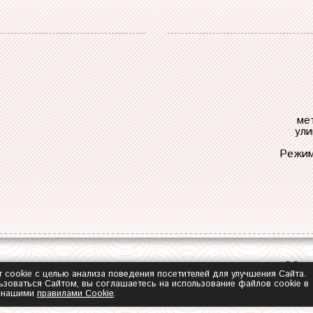
ме
ули
Режим
Обра
т cookie с целью анализа поведения посетителей для улучшения Сайта.
зоваться Сайтом, вы соглашаетесь на использование файлов cookie в
с нашими
правилами Сookie
.
2014-2026 ©