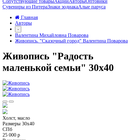
Сопутствующие товары
Акции
Авторы
Оптовики
Сувениры из Питера
Знаки зодиака
Алые паруса
Главная
Авторы
-
Валентина Михайловна Поварова
Живопись. "Сказочный город" Валентина Поварова
Живопись "Радость
маленькой семьи" 30х40
Холст, масло
Размеры 30х40
СПб
25 000 р