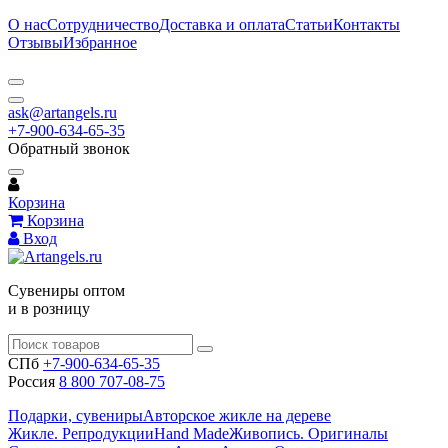
О нас
Сотрудничество
Доставка и оплата
Статьи
Контакты
Отзывы
Избранное
ask@artangels.ru
+7-900-634-65-35
Обратный звонок
Корзина
Корзина
Вход
Сувениры оптом
и в розницу
СПб
+7-900-634-65-35
Россия
8 800 707-08-75
Подарки, сувениры
Авторское жикле на дереве
Жикле. Репродукции
Hand Made
Живопись. Оригиналы