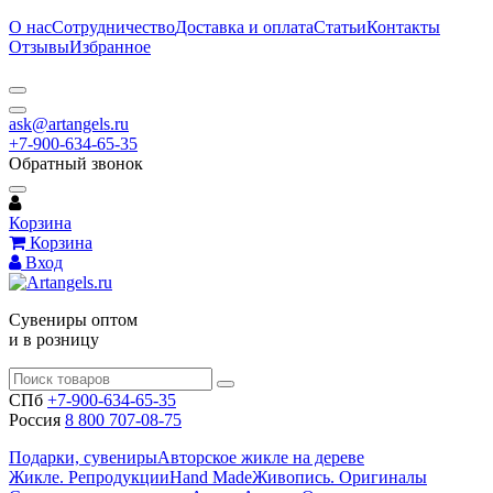
О нас
Сотрудничество
Доставка и оплата
Статьи
Контакты
Отзывы
Избранное
ask@artangels.ru
+7-900-634-65-35
Обратный звонок
Корзина
Корзина
Вход
Сувениры оптом
и в розницу
СПб
+7-900-634-65-35
Россия
8 800 707-08-75
Подарки, сувениры
Авторское жикле на дереве
Жикле. Репродукции
Hand Made
Живопись. Оригиналы