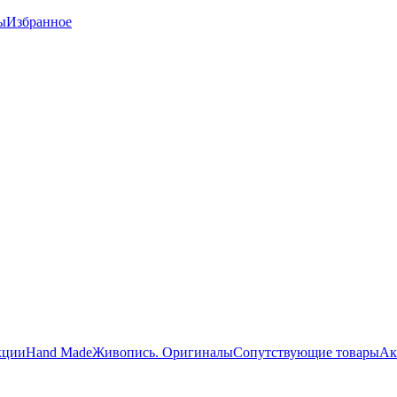
ы
Избранное
кции
Hand Made
Живопись. Оригиналы
Сопутствующие товары
Ак