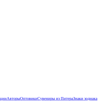
ции
Авторы
Оптовики
Сувениры из Питера
Знаки зодиака