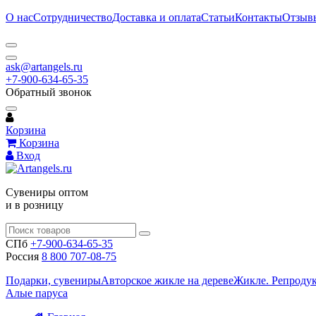
О нас
Сотрудничество
Доставка и оплата
Статьи
Контакты
Отзыв
ask@artangels.ru
+7-900-634-65-35
Обратный звонок
Корзина
Корзина
Вход
Сувениры оптом
и в розницу
СПб
+7-900-634-65-35
Россия
8 800 707-08-75
Подарки, сувениры
Авторское жикле на дереве
Жикле. Репроду
Алые паруса