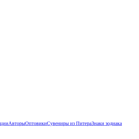
ции
Авторы
Оптовики
Сувениры из Питера
Знаки зодиака