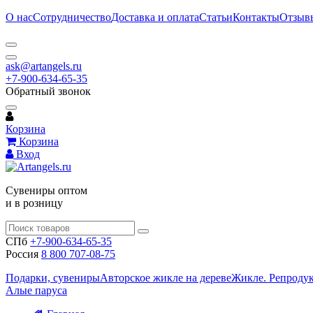
О нас
Сотрудничество
Доставка и оплата
Статьи
Контакты
Отзыв
ask@artangels.ru
+7-900-634-65-35
Обратный звонок
Корзина
Корзина
Вход
Сувениры оптом
и в розницу
СПб
+7-900-634-65-35
Россия
8 800 707-08-75
Подарки, сувениры
Авторское жикле на дереве
Жикле. Репроду
Алые паруса