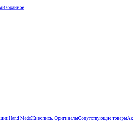
ы
Избранное
кции
Hand Made
Живопись. Оригиналы
Сопутствующие товары
Ак