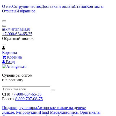
О нас
Сотрудничество
Доставка и оплата
Статьи
Контакты
Отзывы
Избранное
ask@artangels.ru
+7-900-634-65-35
Обратный звонок
Корзина
Корзина
Вход
Сувениры оптом
и в розницу
СПб
+7-900-634-65-35
Россия
8 800 707-08-75
Подарки, сувениры
Авторское жикле на дереве
Жикле. Репродукции
Hand Made
Живопись. Оригиналы