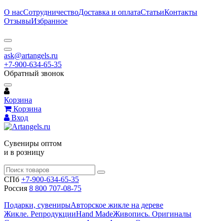
О нас
Сотрудничество
Доставка и оплата
Статьи
Контакты
Отзывы
Избранное
ask@artangels.ru
+7-900-634-65-35
Обратный звонок
Корзина
Корзина
Вход
Сувениры оптом
и в розницу
СПб
+7-900-634-65-35
Россия
8 800 707-08-75
Подарки, сувениры
Авторское жикле на дереве
Жикле. Репродукции
Hand Made
Живопись. Оригиналы