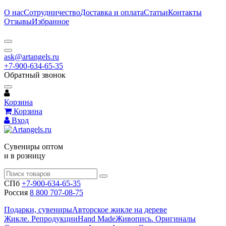
О нас
Сотрудничество
Доставка и оплата
Статьи
Контакты
Отзывы
Избранное
ask@artangels.ru
+7-900-634-65-35
Обратный звонок
Корзина
Корзина
Вход
Сувениры оптом
и в розницу
СПб
+7-900-634-65-35
Россия
8 800 707-08-75
Подарки, сувениры
Авторское жикле на дереве
Жикле. Репродукции
Hand Made
Живопись. Оригиналы