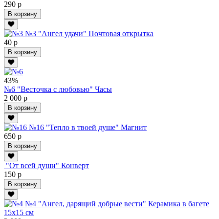
290 р
В корзину
№3 "Ангел удачи" Почтовая открытка
40 р
В корзину
43%
№6 "Весточка с любовью" Часы
2 000 р
В корзину
№16 "Тепло в твоей душе" Магнит
650 р
В корзину
"От всей души" Конверт
150 р
В корзину
№4 "Ангел, дарящий добрые вести" Керамика в багете
15х15 см