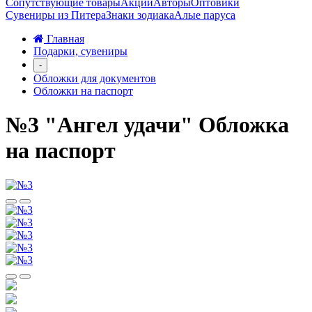
Сопутствующие товары
Акции
Авторы
Оптовики
Сувениры из Питера
Знаки зодиака
Алые паруса
Главная
Подарки, сувениры
-
Обложки для документов
Обложки на паспорт
№3 "Ангел удачи" Обложка
на паспорт