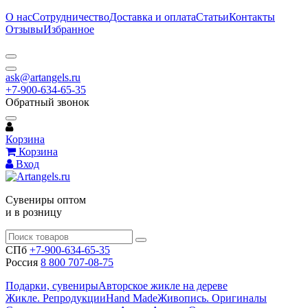
О нас
Сотрудничество
Доставка и оплата
Статьи
Контакты
Отзывы
Избранное
ask@artangels.ru
+7-900-634-65-35
Обратный звонок
Корзина
Корзина
Вход
Сувениры оптом
и в розницу
СПб
+7-900-634-65-35
Россия
8 800 707-08-75
Подарки, сувениры
Авторское жикле на дереве
Жикле. Репродукции
Hand Made
Живопись. Оригиналы