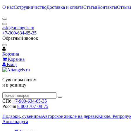
О нас
Сотрудничество
Доставка и оплата
Статьи
Контакты
Отзыв
ask@artangels.ru
+7-900-634-65-35
Обратный звонок
Корзина
Корзина
Вход
Сувениры оптом
и в розницу
СПб
+7-900-634-65-35
Россия
8 800 707-08-75
Подарки, сувениры
Авторское жикле на дереве
Жикле. Репроду
Алые паруса