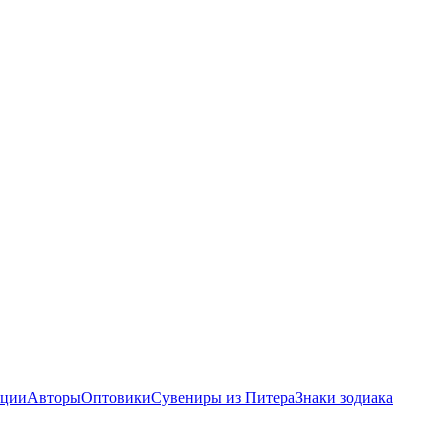
ции
Авторы
Оптовики
Сувениры из Питера
Знаки зодиака