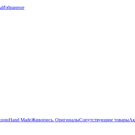
ы
Избранное
кции
Hand Made
Живопись. Оригиналы
Сопутствующие товары
Ак