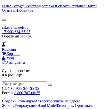
О нас
Сотрудничество
Доставка и оплата
Статьи
Контакты
Отзывы
Избранное
ask@artangels.ru
+7-900-634-65-35
Обратный звонок
Корзина
Корзина
Вход
Сувениры оптом
и в розницу
СПб
+7-900-634-65-35
Россия
8 800 707-08-75
Подарки, сувениры
Авторское жикле на дереве
Жикле. Репродукции
Hand Made
Живопись. Оригиналы