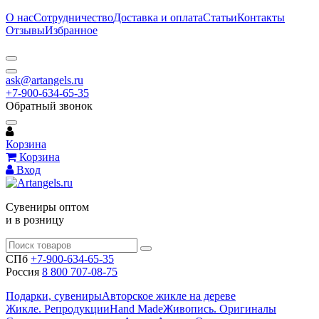
О нас
Сотрудничество
Доставка и оплата
Статьи
Контакты
Отзывы
Избранное
ask@artangels.ru
+7-900-634-65-35
Обратный звонок
Корзина
Корзина
Вход
Сувениры оптом
и в розницу
СПб
+7-900-634-65-35
Россия
8 800 707-08-75
Подарки, сувениры
Авторское жикле на дереве
Жикле. Репродукции
Hand Made
Живопись. Оригиналы