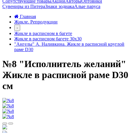
Сопутствующие товары
Акции
Авторы
Оптовики
Сувениры из Питера
Знаки зодиака
Алые паруса
Главная
Жикле. Репродукции
-
Жикле в расписном в багете
Жикле в расписном багете 30х30
"Ангелы" А. Наливкина. Жикле в расписной круглой
раме D30
№8 "Исполнитель желаний"
Жикле в расписной раме D30
см