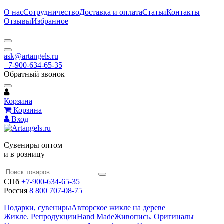
О нас
Сотрудничество
Доставка и оплата
Статьи
Контакты
Отзывы
Избранное
ask@artangels.ru
+7-900-634-65-35
Обратный звонок
Корзина
Корзина
Вход
Сувениры оптом
и в розницу
СПб
+7-900-634-65-35
Россия
8 800 707-08-75
Подарки, сувениры
Авторское жикле на дереве
Жикле. Репродукции
Hand Made
Живопись. Оригиналы