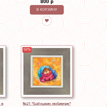
800 р
В КОРЗИНУ
50%
 в
№21 "Бабушкин любимчик"