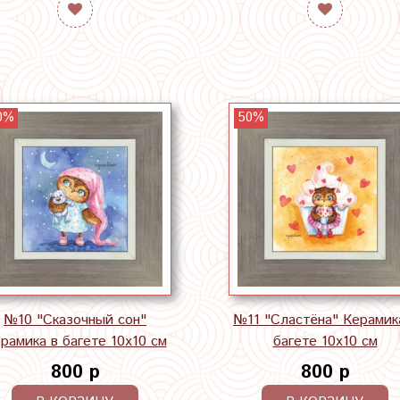
0%
50%
№10 "Сказочный сон"
№11 "Сластёна" Керамик
рамика в багете 10х10 см
багете 10х10 см
800 р
800 р