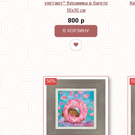
улетают" Керамика в багете
Ке
10х10 см
800 р
В КОРЗИНУ
50%
5