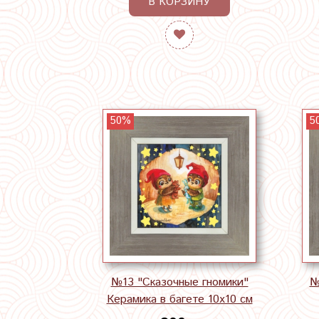
В КОРЗИНУ
50%
5
№13 "Сказочные гномики"
№
Керамика в багете 10х10 см