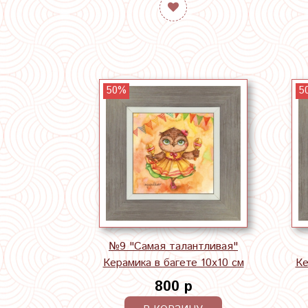
50%
5
№9 "Самая талантливая"
Керамика в багете 10х10 см
Ке
800 р