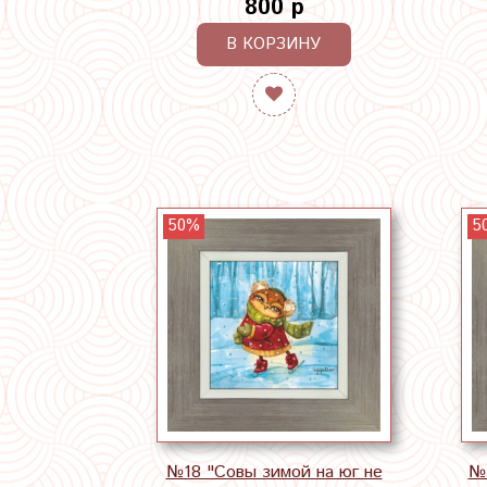
800 р
В КОРЗИНУ
50%
5
№18 "Совы зимой на юг не
№1