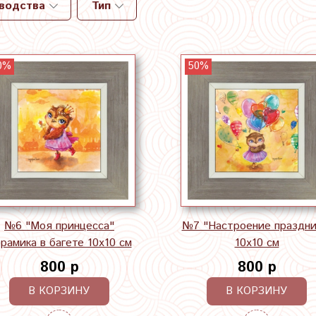
зводства
Тип
0%
50%
№6 "Моя принцесса"
№7 "Настроение праздни
рамика в багете 10х10 см
10х10 см
800 р
800 р
В КОРЗИНУ
В КОРЗИНУ