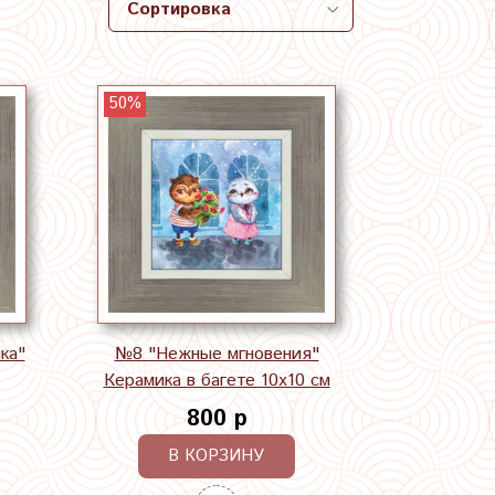
50%
ка"
№8 "Нежные мгновения"
Керамика в багете 10х10 см
800 р
В КОРЗИНУ