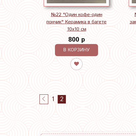
№22 "Один кофе-один
пончик" Керамика в багете
за
10х10 см
800 р
В КОРЗИНУ
1
2