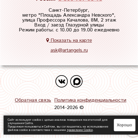
Санкт-Петербург,
метро "
Площадь Александра Невского
",
улица Профессора Качалова, 8М, 2 этаж
Вход / заезд Глазурной улицы
Режим работы: с 10.00 до 19.00 ежедневно
Показать на карте
ask@artangels.ru
Обратная связь
Политика конфиденциальности
2014-2026 ©
Сайт использует cookie с целью анализа поведения посетителей для
улучшения Сайта.
Хорошо
Продолжая пользоваться Сайтом, вы соглашаетесь на использование
файлов cookie в соответствии с нашими
правилами Сookie
.