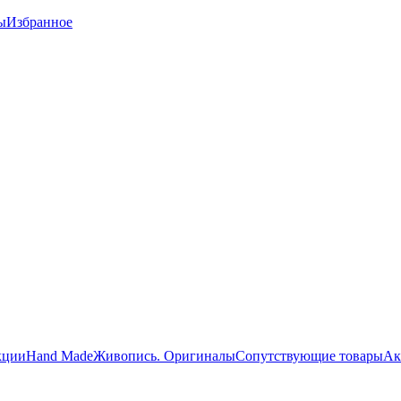
ы
Избранное
кции
Hand Made
Живопись. Оригиналы
Сопутствующие товары
Ак