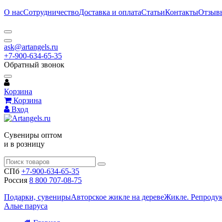
О нас
Сотрудничество
Доставка и оплата
Статьи
Контакты
Отзыв
ask@artangels.ru
+7-900-634-65-35
Обратный звонок
Корзина
Корзина
Вход
Сувениры оптом
и в розницу
СПб
+7-900-634-65-35
Россия
8 800 707-08-75
Подарки, сувениры
Авторское жикле на дереве
Жикле. Репроду
Алые паруса