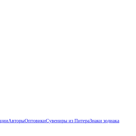
ции
Авторы
Оптовики
Сувениры из Питера
Знаки зодиака