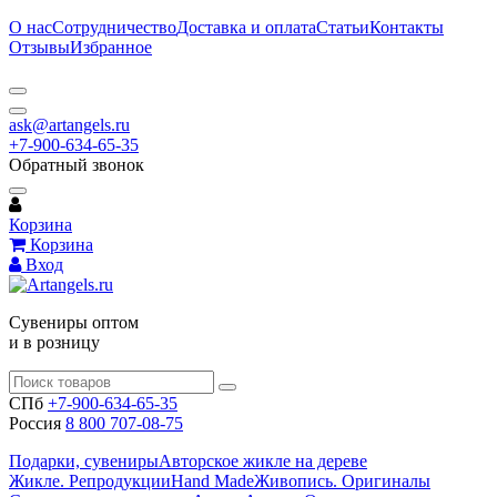
О нас
Сотрудничество
Доставка и оплата
Статьи
Контакты
Отзывы
Избранное
ask@artangels.ru
+7-900-634-65-35
Обратный звонок
Корзина
Корзина
Вход
Сувениры оптом
и в розницу
СПб
+7-900-634-65-35
Россия
8 800 707-08-75
Подарки, сувениры
Авторское жикле на дереве
Жикле. Репродукции
Hand Made
Живопись. Оригиналы