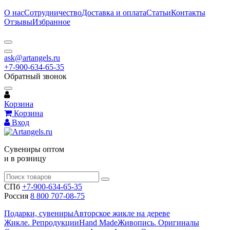
О нас
Сотрудничество
Доставка и оплата
Статьи
Контакты
Отзывы
Избранное
ask@artangels.ru
+7-900-634-65-35
Обратный звонок
Корзина
Корзина
Вход
Сувениры оптом
и в розницу
СПб
+7-900-634-65-35
Россия
8 800 707-08-75
Подарки, сувениры
Авторское жикле на дереве
Жикле. Репродукции
Hand Made
Живопись. Оригиналы