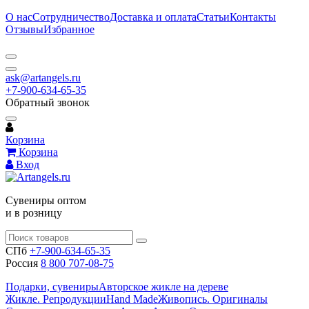
О нас
Сотрудничество
Доставка и оплата
Статьи
Контакты
Отзывы
Избранное
ask@artangels.ru
+7-900-634-65-35
Обратный звонок
Корзина
Корзина
Вход
Сувениры оптом
и в розницу
СПб
+7-900-634-65-35
Россия
8 800 707-08-75
Подарки, сувениры
Авторское жикле на дереве
Жикле. Репродукции
Hand Made
Живопись. Оригиналы