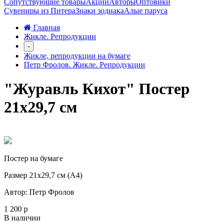
Сопутствующие товары
Акции
Авторы
Оптовики
Сувениры из Питера
Знаки зодиака
Алые паруса
Главная
Жикле. Репродукции
-
Жикле, репродукции на бумаге
Петр Фролов. Жикле. Репродукции
"Журавль Кихот" Постер
21х29,7 см
Постер на бумаге
Размер 21х29,7 см (А4)
Автор: Петр Фролов
1 200 р
В наличии