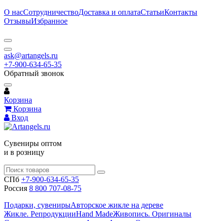
О нас
Сотрудничество
Доставка и оплата
Статьи
Контакты
Отзывы
Избранное
ask@artangels.ru
+7-900-634-65-35
Обратный звонок
Корзина
Корзина
Вход
Сувениры оптом
и в розницу
СПб
+7-900-634-65-35
Россия
8 800 707-08-75
Подарки, сувениры
Авторское жикле на дереве
Жикле. Репродукции
Hand Made
Живопись. Оригиналы