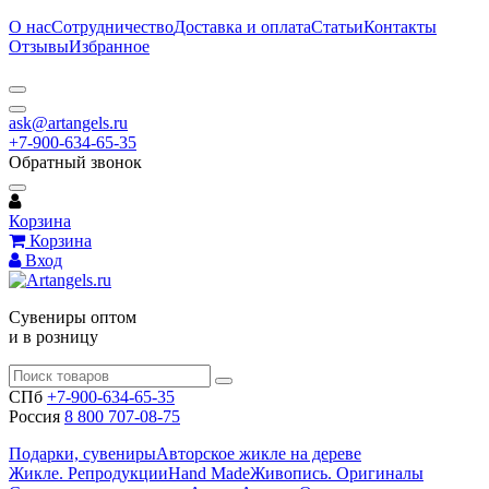
О нас
Сотрудничество
Доставка и оплата
Статьи
Контакты
Отзывы
Избранное
ask@artangels.ru
+7-900-634-65-35
Обратный звонок
Корзина
Корзина
Вход
Сувениры оптом
и в розницу
СПб
+7-900-634-65-35
Россия
8 800 707-08-75
Подарки, сувениры
Авторское жикле на дереве
Жикле. Репродукции
Hand Made
Живопись. Оригиналы