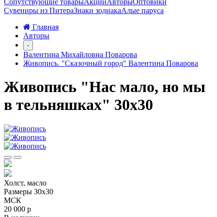
Сопутствующие товары
Акции
Авторы
Оптовики
Сувениры из Питера
Знаки зодиака
Алые паруса
Главная
Авторы
-
Валентина Михайловна Поварова
Живопись. "Сказочный город" Валентина Поварова
Живопись "Нас мало, но мы
в тельняшках" 30х30
Холст, масло
Размеры 30х30
МСК
20 000 р