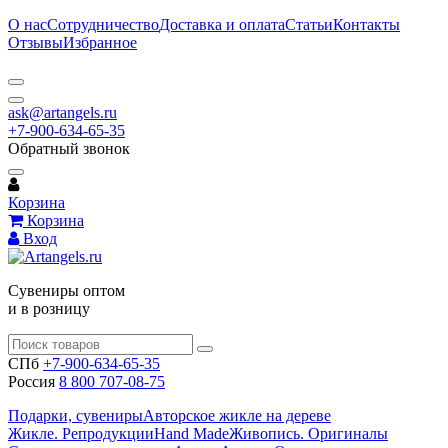
О нас
Сотрудничество
Доставка и оплата
Статьи
Контакты
Отзывы
Избранное
ask@artangels.ru
+7-900-634-65-35
Обратный звонок
Корзина
Корзина
Вход
Сувениры оптом
и в розницу
СПб
+7-900-634-65-35
Россия
8 800 707-08-75
Подарки, сувениры
Авторское жикле на дереве
Жикле. Репродукции
Hand Made
Живопись. Оригиналы