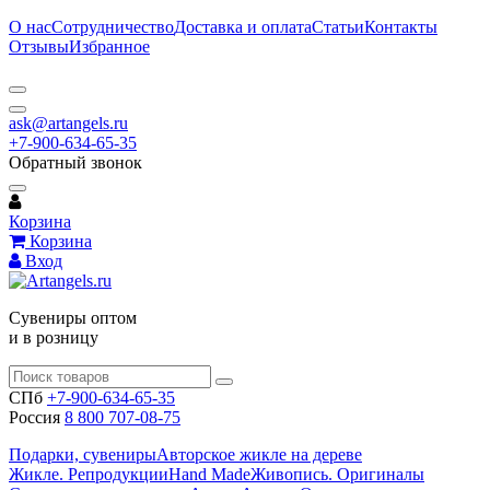
О нас
Сотрудничество
Доставка и оплата
Статьи
Контакты
Отзывы
Избранное
ask@artangels.ru
+7-900-634-65-35
Обратный звонок
Корзина
Корзина
Вход
Сувениры оптом
и в розницу
СПб
+7-900-634-65-35
Россия
8 800 707-08-75
Подарки, сувениры
Авторское жикле на дереве
Жикле. Репродукции
Hand Made
Живопись. Оригиналы