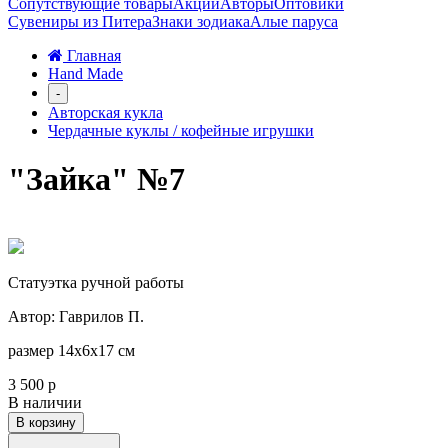
Сопутствующие товары
Акции
Авторы
Оптовики
Сувениры из Питера
Знаки зодиака
Алые паруса
Главная
Hand Made
-
Авторская кукла
Чердачные куклы / кофейные игрушки
"Зайка" №7
Статуэтка ручной работы
Автор: Гаврилов П.
размер 14х6х17 см
3 500 р
В наличии
В корзину