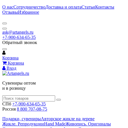
О нас
Сотрудничество
Доставка и оплата
Статьи
Контакты
Отзывы
Избранное
ask@artangels.ru
+7-900-634-65-35
Обратный звонок
Корзина
Корзина
Вход
Сувениры оптом
и в розницу
СПб
+7-900-634-65-35
Россия
8 800 707-08-75
Подарки, сувениры
Авторское жикле на дереве
Жикле. Репродукции
Hand Made
Живопись. Оригиналы