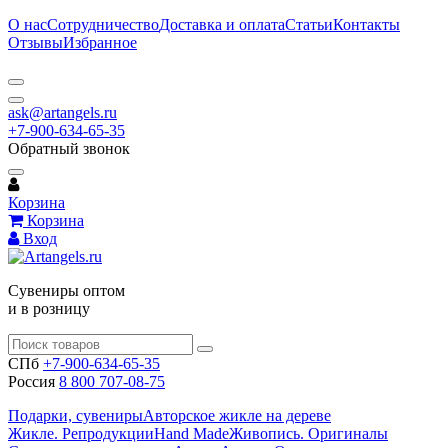
О нас
Сотрудничество
Доставка и оплата
Статьи
Контакты
Отзывы
Избранное
ask@artangels.ru
+7-900-634-65-35
Обратный звонок
Корзина
Корзина
Вход
Сувениры оптом
и в розницу
СПб
+7-900-634-65-35
Россия
8 800 707-08-75
Подарки, сувениры
Авторское жикле на дереве
Жикле. Репродукции
Hand Made
Живопись. Оригиналы