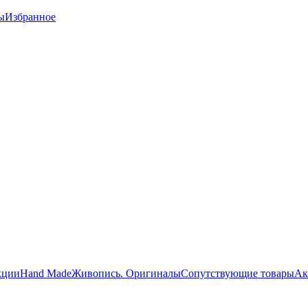
ы
Избранное
кции
Hand Made
Живопись. Оригиналы
Сопутствующие товары
Ак