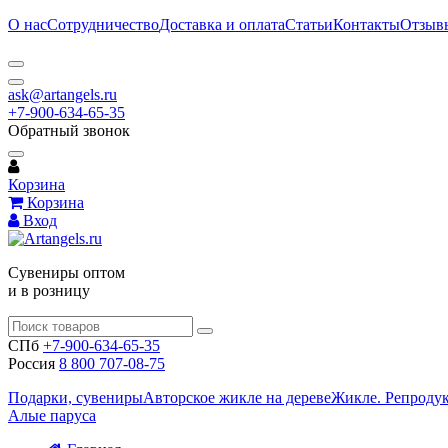
О нас
Сотрудничество
Доставка и оплата
Статьи
Контакты
Отзыв
ask@artangels.ru
+7-900-634-65-35
Обратный звонок
Корзина
Корзина
Вход
Сувениры оптом
и в розницу
СПб
+7-900-634-65-35
Россия
8 800 707-08-75
Подарки, сувениры
Авторское жикле на дереве
Жикле. Репроду
Алые паруса