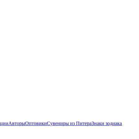
ции
Авторы
Оптовики
Сувениры из Питера
Знаки зодиака