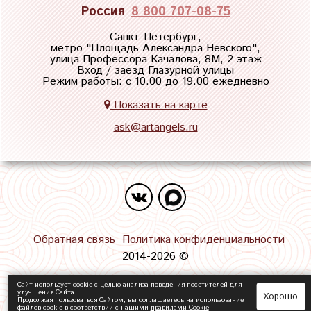
Россия
8 800 707-08-75
Санкт-Петербург,
метро "
Площадь Александра Невского
",
улица Профессора Качалова, 8М, 2 этаж
Вход / заезд Глазурной улицы
Режим работы: с 10.00 до 19.00 ежедневно
Показать на карте
ask@artangels.ru
Обратная связь
Политика конфиденциальности
2014-2026 ©
Сайт использует cookie с целью анализа поведения посетителей для
улучшения Сайта.
Хорошо
Продолжая пользоваться Сайтом, вы соглашаетесь на использование
файлов cookie в соответствии с нашими
правилами Сookie
.