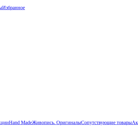
ы
Избранное
кции
Hand Made
Живопись. Оригиналы
Сопутствующие товары
Ак