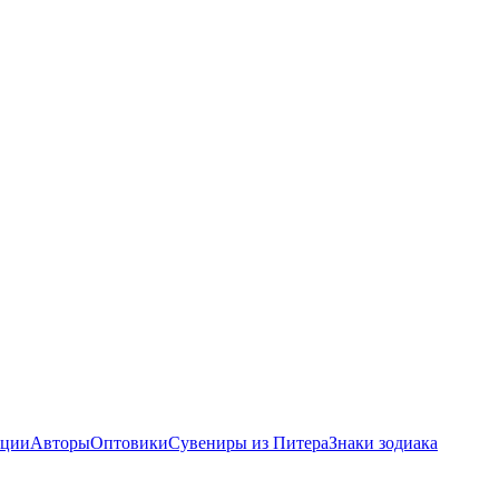
ции
Авторы
Оптовики
Сувениры из Питера
Знаки зодиака