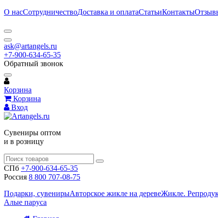
О нас
Сотрудничество
Доставка и оплата
Статьи
Контакты
Отзыв
ask@artangels.ru
+7-900-634-65-35
Обратный звонок
Корзина
Корзина
Вход
Сувениры оптом
и в розницу
СПб
+7-900-634-65-35
Россия
8 800 707-08-75
Подарки, сувениры
Авторское жикле на дереве
Жикле. Репроду
Алые паруса