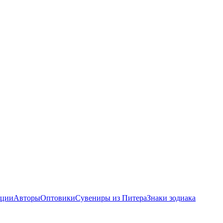
ции
Авторы
Оптовики
Сувениры из Питера
Знаки зодиака