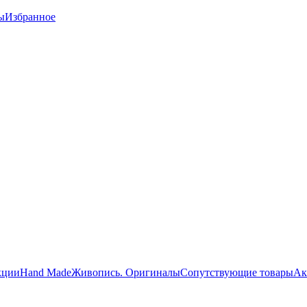
ы
Избранное
кции
Hand Made
Живопись. Оригиналы
Сопутствующие товары
Ак