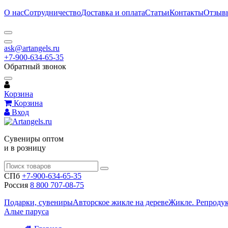
О нас
Сотрудничество
Доставка и оплата
Статьи
Контакты
Отзыв
ask@artangels.ru
+7-900-634-65-35
Обратный звонок
Корзина
Корзина
Вход
Сувениры оптом
и в розницу
СПб
+7-900-634-65-35
Россия
8 800 707-08-75
Подарки, сувениры
Авторское жикле на дереве
Жикле. Репроду
Алые паруса