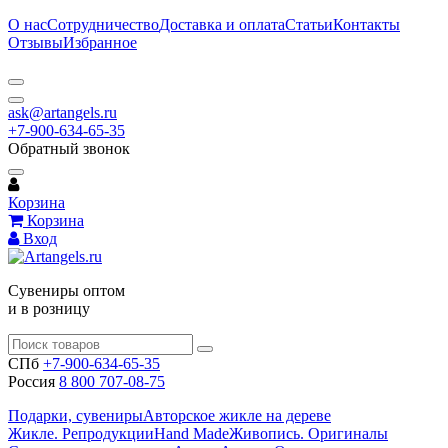
О нас
Сотрудничество
Доставка и оплата
Статьи
Контакты
Отзывы
Избранное
ask@artangels.ru
+7-900-634-65-35
Обратный звонок
Корзина
Корзина
Вход
Сувениры оптом
и в розницу
СПб
+7-900-634-65-35
Россия
8 800 707-08-75
Подарки, сувениры
Авторское жикле на дереве
Жикле. Репродукции
Hand Made
Живопись. Оригиналы