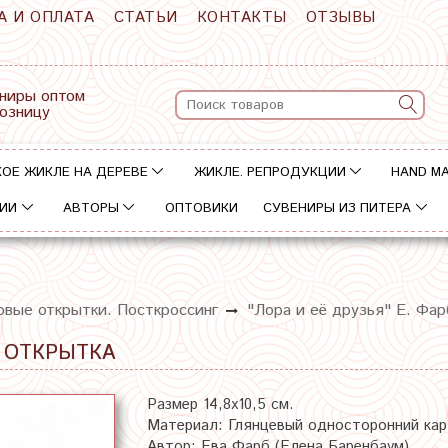
А И ОПЛАТА
СТАТЬИ
КОНТАКТЫ
ОТЗЫВЫ
ниры оптом
розницу
ОЕ ЖИКЛЕ НА ДЕРЕВЕ
ЖИКЛЕ. РЕПРОДУКЦИИ
HAND M
ИИ
АВТОРЫ
ОПТОВИКИ
СУВЕНИРЫ ИЗ ПИТЕРА
овые открытки. Посткроссинг
"Лора и её друзья" Е. Фа
 ОТКРЫТКА
Размер 14,8х10,5 см.
Материал: Глянцевый односторонний ка
Автор: Ева Фарб (Елена Баренбаум)