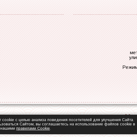
ме
ули
Режим
Обра
т cookie с целью анализа поведения посетителей для улучшения Сайта.
зоваться Сайтом, вы соглашаетесь на использование файлов cookie в
с нашими
правилами Сookie
.
2014-2026 ©