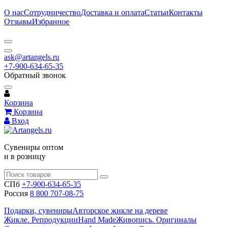
О нас
Сотрудничество
Доставка и оплата
Статьи
Контакты
Отзывы
Избранное
ask@artangels.ru
+7-900-634-65-35
Обратный звонок
Корзина
Корзина
Вход
Сувениры оптом
и в розницу
СПб
+7-900-634-65-35
Россия
8 800 707-08-75
Подарки, сувениры
Авторское жикле на дереве
Жикле. Репродукции
Hand Made
Живопись. Оригиналы