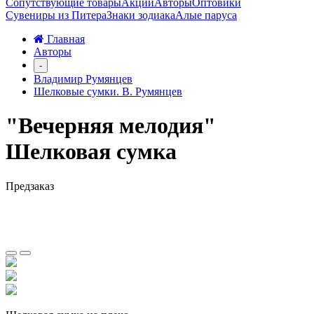
Сопутствующие товары
Акции
Авторы
Оптовики
Сувениры из Питера
Знаки зодиака
Алые паруса
Главная
Авторы
-
Владимир Румянцев
Шелковые сумки. В. Румянцев
"Вечерняя мелодия"
Шелковая сумка
Предзаказ