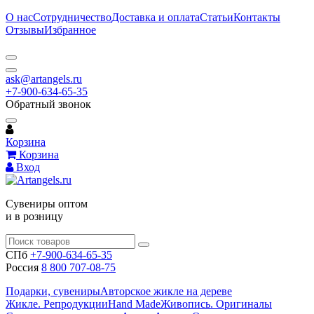
О нас
Сотрудничество
Доставка и оплата
Статьи
Контакты
Отзывы
Избранное
ask@artangels.ru
+7-900-634-65-35
Обратный звонок
Корзина
Корзина
Вход
Сувениры оптом
и в розницу
СПб
+7-900-634-65-35
Россия
8 800 707-08-75
Подарки, сувениры
Авторское жикле на дереве
Жикле. Репродукции
Hand Made
Живопись. Оригиналы