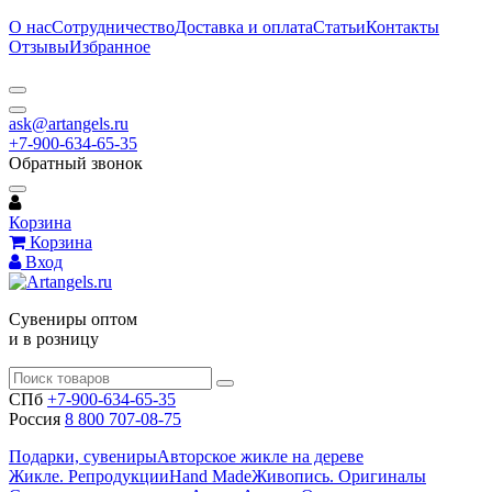
О нас
Сотрудничество
Доставка и оплата
Статьи
Контакты
Отзывы
Избранное
ask@artangels.ru
+7-900-634-65-35
Обратный звонок
Корзина
Корзина
Вход
Сувениры оптом
и в розницу
СПб
+7-900-634-65-35
Россия
8 800 707-08-75
Подарки, сувениры
Авторское жикле на дереве
Жикле. Репродукции
Hand Made
Живопись. Оригиналы