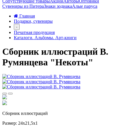
Сопутствующие товары
Акции
Авторы
Оптовики
Сувениры из Питера
Знаки зодиака
Алые паруса
Главная
Подарки, сувениры
-
Печатная продукция
Каталоги. Альбомы. Арт-книги
Сборник иллюстраций В.
Румянцева "Некоты"
Сборник иллюстраций
Размер: 24х21,5х1