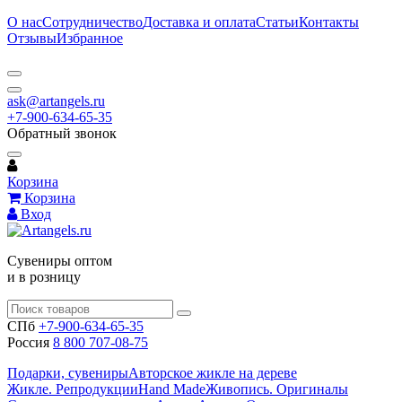
О нас
Сотрудничество
Доставка и оплата
Статьи
Контакты
Отзывы
Избранное
ask@artangels.ru
+7-900-634-65-35
Обратный звонок
Корзина
Корзина
Вход
Сувениры оптом
и в розницу
СПб
+7-900-634-65-35
Россия
8 800 707-08-75
Подарки, сувениры
Авторское жикле на дереве
Жикле. Репродукции
Hand Made
Живопись. Оригиналы