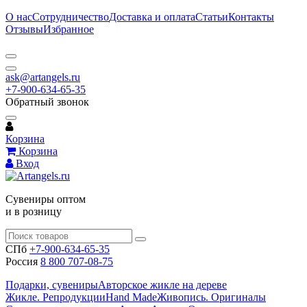
О нас
Сотрудничество
Доставка и оплата
Статьи
Контакты
Отзывы
Избранное
ask@artangels.ru
+7-900-634-65-35
Обратный звонок
Корзина
Корзина
Вход
Сувениры оптом
и в розницу
СПб
+7-900-634-65-35
Россия
8 800 707-08-75
Подарки, сувениры
Авторское жикле на дереве
Жикле. Репродукции
Hand Made
Живопись. Оригиналы