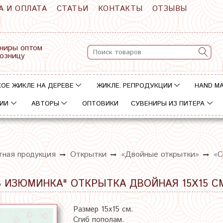
А И ОПЛАТА
СТАТЬИ
КОНТАКТЫ
ОТЗЫВЫ
ниры оптом
розницу
ОЕ ЖИКЛЕ НА ДЕРЕВЕ
ЖИКЛЕ. РЕПРОДУКЦИИ
HAND M
ИИ
АВТОРЫ
ОПТОВИКИ
СУВЕНИРЫ ИЗ ПИТЕРА
тная продукция
Открытки
«Двойные открытки»
«С
 ИЗЮМИНКА" ОТКРЫТКА ДВОЙНАЯ 15Х15 С
Размер 15х15 см.
Сгиб пополам.