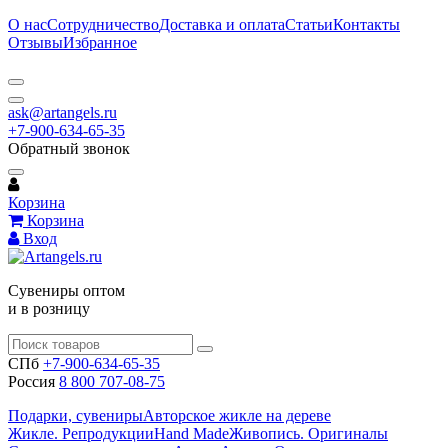
О нас
Сотрудничество
Доставка и оплата
Статьи
Контакты
Отзывы
Избранное
ask@artangels.ru
+7-900-634-65-35
Обратный звонок
Корзина
Корзина
Вход
Сувениры оптом
и в розницу
СПб
+7-900-634-65-35
Россия
8 800 707-08-75
Подарки, сувениры
Авторское жикле на дереве
Жикле. Репродукции
Hand Made
Живопись. Оригиналы