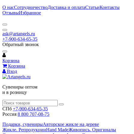
О нас
Сотрудничество
Доставка и оплата
Статьи
Контакты
Отзывы
Избранное
ask@artangels.ru
+7-900-634-65-35
Обратный звонок
Корзина
Корзина
Вход
Сувениры оптом
и в розницу
СПб
+7-900-634-65-35
Россия
8 800 707-08-75
Подарки, сувениры
Авторское жикле на дереве
Жикле. Репродукции
Hand Made
Живопись. Оригиналы