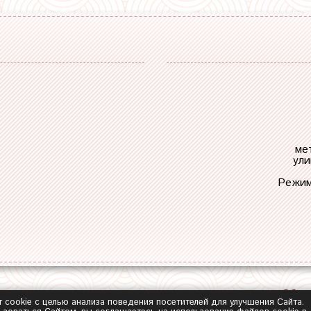
ме
ули
Режим
Обра
т cookie с целью анализа поведения посетителей для улучшения Сайта.