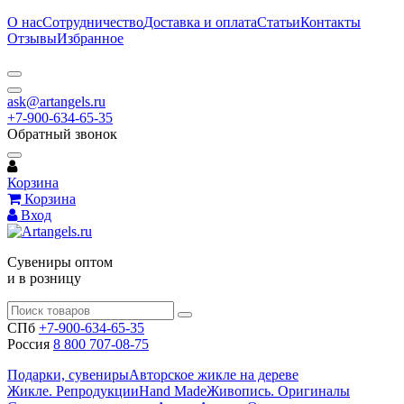
О нас
Сотрудничество
Доставка и оплата
Статьи
Контакты
Отзывы
Избранное
ask@artangels.ru
+7-900-634-65-35
Обратный звонок
Корзина
Корзина
Вход
Сувениры оптом
и в розницу
СПб
+7-900-634-65-35
Россия
8 800 707-08-75
Подарки, сувениры
Авторское жикле на дереве
Жикле. Репродукции
Hand Made
Живопись. Оригиналы