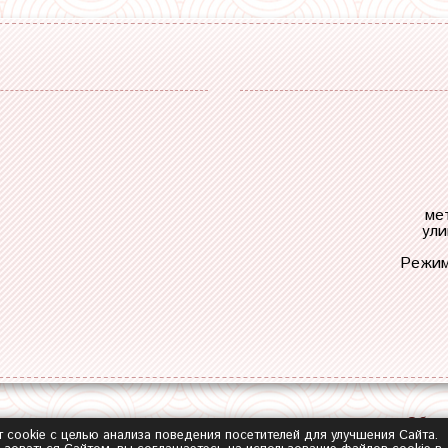
ме
ули
Режим
Обра
т cookie с целью анализа поведения посетителей для улучшения Сайта.