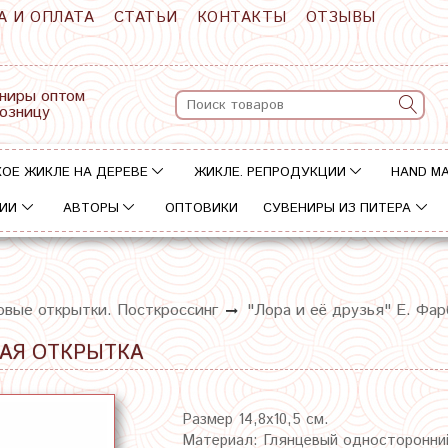
А И ОПЛАТА
СТАТЬИ
КОНТАКТЫ
ОТЗЫВЫ
ниры оптом
розницу
ОЕ ЖИКЛЕ НА ДЕРЕВЕ
ЖИКЛЕ. РЕПРОДУКЦИИ
HAND M
ИИ
АВТОРЫ
ОПТОВИКИ
СУВЕНИРЫ ИЗ ПИТЕРА
овые открытки. Посткроссинг
"Лора и её друзья" Е. Фа
ВАЯ ОТКРЫТКА
Размер 14,8х10,5 см.
Материал: Глянцевый односторонни