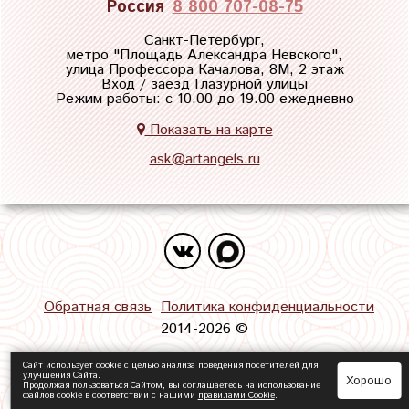
Россия
8 800 707-08-75
Санкт-Петербург,
метро "
Площадь Александра Невского
",
улица Профессора Качалова, 8М, 2 этаж
Вход / заезд Глазурной улицы
Режим работы: с 10.00 до 19.00 ежедневно
Показать на карте
ask@artangels.ru
Обратная связь
Политика конфиденциальности
2014-2026 ©
Сайт использует cookie с целью анализа поведения посетителей для
улучшения Сайта.
Хорошо
Продолжая пользоваться Сайтом, вы соглашаетесь на использование
файлов cookie в соответствии с нашими
правилами Сookie
.