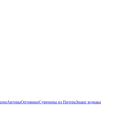
ции
Авторы
Оптовики
Сувениры из Питера
Знаки зодиака