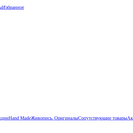
ы
Избранное
кции
Hand Made
Живопись. Оригиналы
Сопутствующие товары
Ак