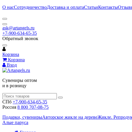
О нас
Сотрудничество
Доставка и оплата
Статьи
Контакты
Отзыв
ask@artangels.ru
+7-900-634-65-35
Обратный звонок
Корзина
Корзина
Вход
Сувениры оптом
и в розницу
СПб
+7-900-634-65-35
Россия
8 800 707-08-75
Подарки, сувениры
Авторское жикле на дереве
Жикле. Репроду
Алые паруса