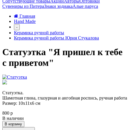
Сопутствующие товары
Акции
Авторы
Оптовики
Сувениры из Питера
Знаки зодиака
Алые паруса
Главная
Hand Made
-
Керамика ручной работы
Керамика ручной работы Юрия Стукалова
Статуэтка "Я пришел к тебе
с приветом"
Статуэтка.
Шамотная глина, глазурная и ангобная роспись, ручная работа
Размер: 10х11х6 см
800 р
В наличии
В корзину