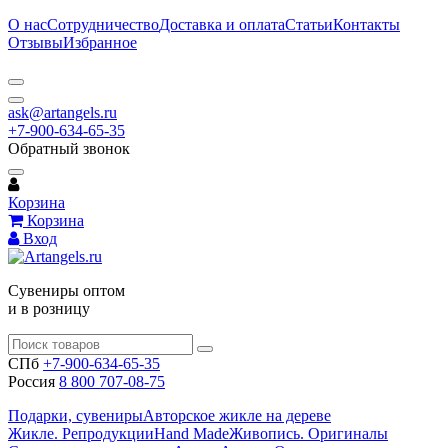
О нас
Сотрудничество
Доставка и оплата
Статьи
Контакты
Отзывы
Избранное
ask@artangels.ru
+7-900-634-65-35
Обратный звонок
Корзина
Корзина
Вход
Сувениры оптом
и в розницу
СПб
+7-900-634-65-35
Россия
8 800 707-08-75
Подарки, сувениры
Авторское жикле на дереве
Жикле. Репродукции
Hand Made
Живопись. Оригиналы