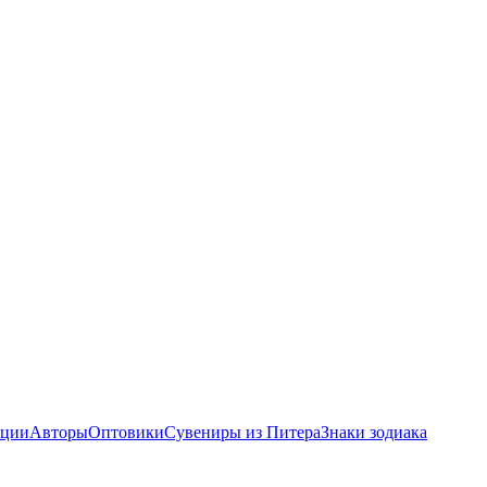
ции
Авторы
Оптовики
Сувениры из Питера
Знаки зодиака