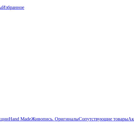
ы
Избранное
кции
Hand Made
Живопись. Оригиналы
Сопутствующие товары
Ак