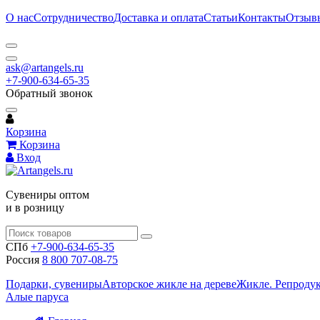
О нас
Сотрудничество
Доставка и оплата
Статьи
Контакты
Отзыв
ask@artangels.ru
+7-900-634-65-35
Обратный звонок
Корзина
Корзина
Вход
Сувениры оптом
и в розницу
СПб
+7-900-634-65-35
Россия
8 800 707-08-75
Подарки, сувениры
Авторское жикле на дереве
Жикле. Репроду
Алые паруса